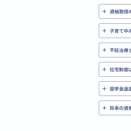
資格取得
子育て中
不妊治療
社宅制度
奨学金返
将来の資