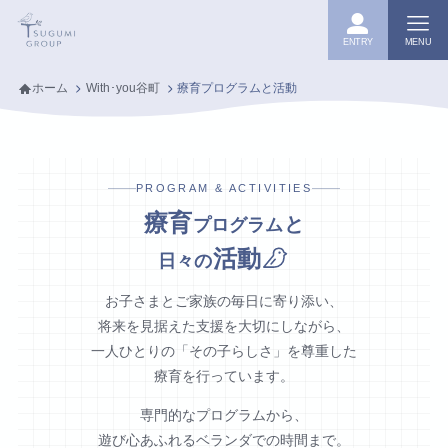
ENTRY
MENU
ホーム
With･you谷町
療育プログラムと活動
PROGRAM & ACTIVITIES
療育
と
プログラム
活動
日々の
お子さまとご家族の毎日に寄り添い、
将来を見据えた支援を大切にしながら、
一人ひとりの「その子らしさ」を尊重した
療育を行っています。
専門的なプログラムから、
遊び心あふれるベランダでの時間まで。