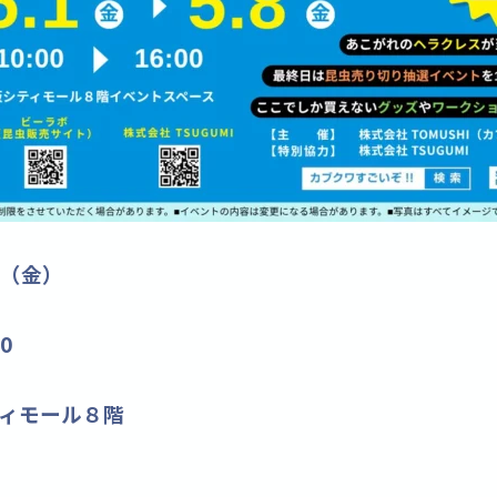
8（金）
0
ィモール８階